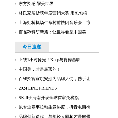
东方羚感 耀美世界
林氏家居斩获年度营销大奖 用包包椅
上海虹桥机场生命树前快闪音乐会，惊
百雀羚科研新篇：让世界看见中国美
今日速递
上线1小时抢光！Keep与肯德基联
中国美，才是最顶的！
百雀羚官宣姚安娜为品牌大使，携手让
2024 LINE FRIENDS
SK-II于海南开设全球首家免税旗
以专业赛事拉动生意热度，抖音电商携
品牌创新迭代：与年轻人同频才是解题