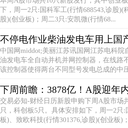
本周A股市场共10只新股发行，其中创业板
下，周一2只:国科军工(行情688543,诊股)(
股)(创业板)；周二3只:安凯微(行情68...
不停电作业柴油发电车用上国产
中国网middot;美丽江苏讯国网江苏电
油发电车全自动并机并网控制器，在线路
该控制器使得两台不同型号发电总成的中压柴
下周前瞻：3878亿！A股迎年
交易必知-财经日历新股申购下周A股市场共
只，科创板5只。具体安排如下，周一2只:国科
板)、致欧科技(行情301376,诊股)(创业板)；.