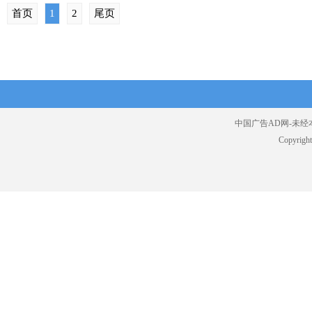
首页
1
2
尾页
中国广告AD网-未经本站
Copyrig