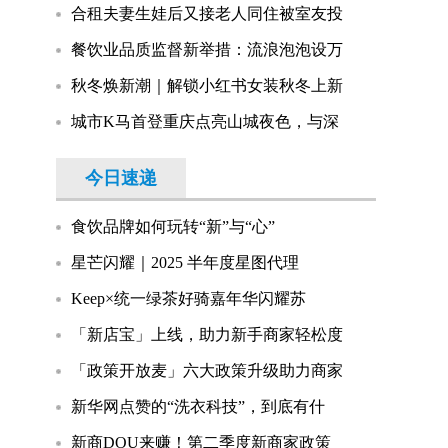
合租夫妻生娃后又接老人同住被室友投
餐饮业品质监督新举措：流浪泡泡设万
秋冬焕新潮｜解锁小红书女装秋冬上新
城市K马首登重庆点亮山城夜色，与深
今日速递
食饮品牌如何玩转“新”与“心”
星芒闪耀｜2025 半年度星图代理
Keep×统一绿茶好骑嘉年华闪耀苏
「新店宝」上线，助力新手商家轻松度
「政策开放麦」六大政策升级助力商家
新华网点赞的“洗衣科技”，到底有什
新商DOU来赚！第二季度新商家政策